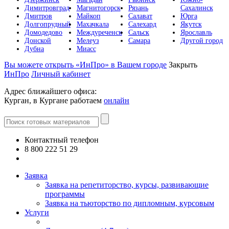
Димитровград
Магнитогорск
Рязань
Сахалинск
Дмитров
Майкоп
Салават
Юрга
Долгопрудный
Махачкала
Салехард
Якутск
Домодедово
Междуреченск
Сальск
Ярославль
Донской
Мелеуз
Самара
Другой город
Дубна
Миасс
Вы можете открыть «ИнПро» в Вашем городе
Закрыть
ИнПро
Личный кабинет
Адрес ближайшего офиса:
Курган, в Кургане работаем
онлайн
Контактный телефон
8 800 222 51 29
Все контакты
Заявка
Заявка на репетиторство, курсы, развивающие
программы
Заявка на тьюторство по дипломным, курсовым
Услуги