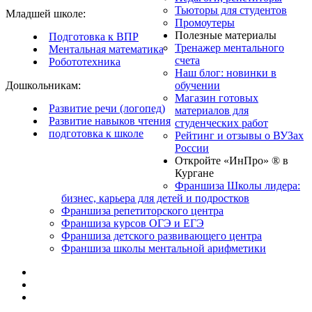
Тьюторы для студентов
Младшей школе:
Промоутеры
Полезные материалы
Подготовка к ВПР
Тренажер ментального
Ментальная математика
счета
Робототехника
Наш блог: новинки в
Дошкольникам:
обучении
Магазин готовых
Развитие речи (логопед)
материалов для
Развитие навыков чтения
студенческих работ
подготовка к школе
Рейтинг и отзывы о ВУЗах
России
Откройте «ИнПро» ® в
Кургане
Франшиза Школы лидера:
бизнес, карьера для детей и подростков
Франшиза репетиторского центра
Франшиза курсов ОГЭ и ЕГЭ
Франшиза детского развивающего центра
Франшиза школы ментальной арифметики