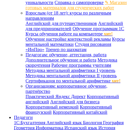
уникальности
Справка о самопроверке
✎ Магазин
готовых материалов для студенческих работ
Взрослым (от 18 лет): курсы по различным
направлениям
Английский для путешественников
Английский
для предпринимателей
Обучение программам 1С
Курсы обучения работе на компьютере
хит!
Обучение настройке контекстной рекламы
Курсы
ментальной математики
Студия рисования
«ИнПро»
Тренер по шахматам
Педагогам: обучение, аттестация, работа
Дополнительное обучение и работа
Методика
скорочтения
Рабочие программы учителям
Методика ментальной арифметики I уровень
Методика ментальной арифметики II уровень
Сертификация по ментальной арифметике
хит!
Организациям: корпоративное обучение,
партнёрство
Практический Яндекс Директ
Корпоративный
английский
Английский для бизнеса
Корпоративный немецкий
Корпоративный
французский
Корпоративный китайский
Педагоги
1С:Бухгалтерия
Английский язык
Биология
География
Геометрия
Информатика
Испанский язык
История