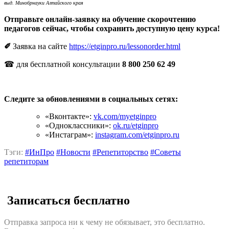
выд. Минобрнауки Алтайского края
Отправьте онлайн-заявку на обучение скорочтению
педагогов сейчас, чтобы сохранить доступную цену курса!
✐
Заявка на сайте
https://etginpro.ru/lessonorder.html
☎ для бесплатной консультации
8 800 250 62 49
Следите за обновлениями в социальных сетях:
«Вконтакте»:
vk.com/myetginpro
«Одноклассники»:
ok.ru/etginpro
«Инстаграм»:
instagram.com/etginpro.ru
Тэги:
#ИнПро
#Новости
#Репетиторство
#Советы
репетиторам
Записаться бесплатно
Отправка запроса ни к чему не обязывает, это бесплатно.