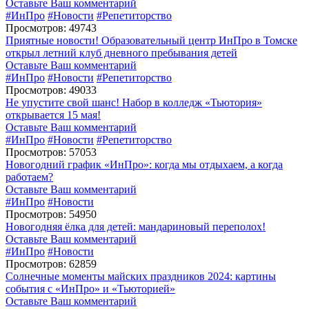
Оставьте Ваш комментарий
#ИнПро
#Новости
#Репетиторство
Просмотров: 49743
Приятные новости! Образовательный центр ИнПро в Томске
открыл летний клуб дневного пребывания детей
Оставьте Ваш комментарий
#ИнПро
#Новости
#Репетиторство
Просмотров: 49033
Не упустите свой шанс! Набор в колледж «Тьютория»
открывается 15 мая!
Оставьте Ваш комментарий
#ИнПро
#Новости
#Репетиторство
Просмотров: 57053
Новогодний график «ИнПро»: когда мы отдыхаем, а когда
работаем?
Оставьте Ваш комментарий
#ИнПро
#Новости
Просмотров: 54950
Новогодняя ёлка для детей: мандариновый переполох!
Оставьте Ваш комментарий
#ИнПро
#Новости
Просмотров: 62859
Солнечные моменты майских праздников 2024: картины
события с «ИнПро» и «Тьюторией»
Оставьте Ваш комментарий