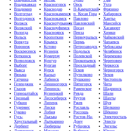
Владикавказ
Красногорск
Орск
Ухта
Владимир
Краснодар
П-Камчатский
Фрязино
Волгоград
Краснокаменск
п. Косая Гора
Хабаровск
Волгодонск
Краснокамск
Павлово
Ханты-
Волжск
Краснотурьинск
Павловский
Мансийск
Волжский
Красноуфимск
Посад
Хасавюрт
Вологда
Красноярск
Пенза
Химки
Вольск
Кропоткин
Первоуральск
Чайковский
Воркута
Крымск
Пермь
Чапаевск
Воронеж
Кстово
Петрозаводск
Чебоксары
Воскресенск
Кузнецк
Подольск
Челябинск
Воткинск
Кумертау
Полевской
Черемхово
Всеволожск
Кунгур
Прокопьевск
Череповец
Выборг
Курган
Прохладный
Черкесск
Выкса
Курск
Псков
Черногорск
Вязьма
Кызыл
Путилково
Чехов
Гатчина
Лабинск
Пушкино
Чистополь
Геленджик
Лениногорск
Пятигорск
Чита
Глазов
Ленинск-
Раменское
Шадринск
Горноалтайск
Кузнецкий
Ревда
Шали
Грозный
Лесосибирск
Реутов
Шахты
Губкин
Липецк
Ржев
Шуя
Гудермес
Лиски
Рославль
Щелкино
Гуково
Лобня
Россошь
Щёкино
Гусь-
Лысьва
Ростов-На-
Электросталь
Хрустальный
Лыткарино
Дону
Элиста
Дербент
Люберцы
Рубцовск
Энгельс
Дзержинск
Магадан
Рыбинск
Южно-