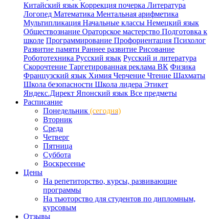
Китайский язык
Коррекция почерка
Литература
Логопед
Математика
Ментальная арифметика
Мультипликация
Начальные классы
Немецкий язык
Обществознание
Ораторское мастерство
Подготовка к
школе
Программирование
Профориентация
Психолог
Развитие памяти
Раннее развитие
Рисование
Робототехника
Русский язык
Русский и литература
Скорочтение
Таргетированная реклама ВК
Физика
Французский язык
Химия
Черчение
Чтение
Шахматы
Школа безопасности
Школа лидера
Этикет
Яндекс.Директ
Японский язык
Все предметы
Расписание
Понедельник
(сегодня)
Вторник
Среда
Четверг
Пятница
Суббота
Воскресенье
Цены
На репетиторство, курсы, развивающие
программы
На тьюторство для студентов по дипломным,
курсовым
Отзывы