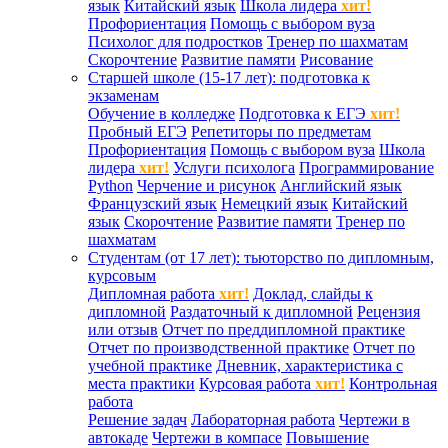
язык
Китайский язык
Школа лидера
хит!
Профориентация
Помощь с выбором вуза
Психолог для подростков
Тренер по шахматам
Скорочтение
Развитие памяти
Рисование
Старшей школе (15-17 лет): подготовка к
экзаменам
Обучение в колледже
Подготовка к ЕГЭ
хит!
Пробный ЕГЭ
Репетиторы по предметам
Профориентация
Помощь с выбором вуза
Школа
лидера
хит!
Услуги психолога
Программирование
Python
Черчение и рисунок
Английский язык
Французский язык
Немецкий язык
Китайский
язык
Скорочтение
Развитие памяти
Тренер по
шахматам
Студентам (от 17 лет): тьюторство по дипломным,
курсовым
Дипломная работа
хит!
Доклад, слайды к
дипломной
Раздаточный к дипломной
Рецензия
или отзыв
Отчет по преддипломной практике
Отчет по производственной практике
Отчет по
учебной практике
Дневник, характеристика с
места практики
Курсовая работа
хит!
Контрольная
работа
Решение задач
Лабораторная работа
Чертежи в
автокаде
Чертежи в компасе
Повышение