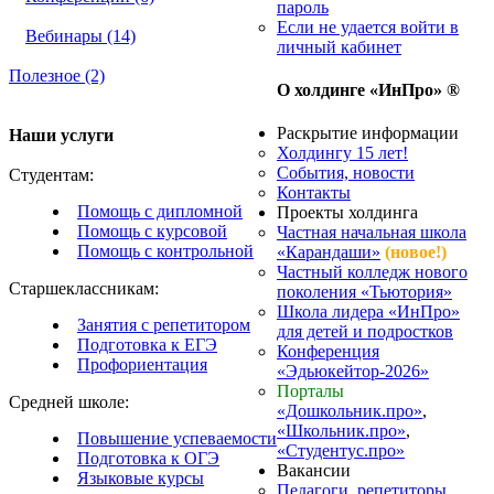
пароль
Если не удается войти в
Вебинары (14)
личный кабинет
Полезное (2)
О холдинге «ИнПро» ®
Раскрытие информации
Наши услуги
Холдингу 15 лет!
События, новости
Студентам:
Контакты
Помощь с дипломной
Проекты холдинга
Помощь с курсовой
Частная начальная школа
Помощь с контрольной
«Карандаши»
(новое!)
Частный колледж нового
Старшеклассникам:
поколения «Тьютория»
Школа лидера «ИнПро»
Занятия с репетитором
для детей и подростков
Подготовка к ЕГЭ
Конференция
Профориентация
«Эдьюкейтор-2026»
Порталы
Средней школе:
«Дошкольник.про»
,
«Школьник.про»
,
Повышение успеваемости
«Студентус.про»
Подготовка к ОГЭ
Вакансии
Языковые курсы
Педагоги, репетиторы