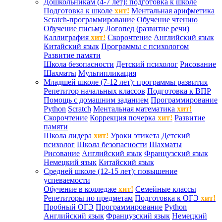
Дошкольникам (4-7 лет): подготовка к школе
Подготовка к школе
хит!
Ментальная арифметика
Scratch-программирование
Обучение чтению
Обучение письму
Логопед (развитие речи)
Каллиграфия
хит!
Скорочтение
Английский язык
Китайский язык
Программы с психологом
Развитие памяти
Школа безопасности
Детский психолог
Рисование
Шахматы
Мультипликация
Младшей школе (7-12 лет): программы развития
Репетитор начальных классов
Подготовка к ВПР
Помощь с домашним заданием
Программирование
Python
Scratch
Ментальная математика
хит!
Скорочтение
Коррекция почерка
хит!
Развитие
памяти
Школа лидера
хит!
Уроки этикета
Детский
психолог
Школа безопасности
Шахматы
Рисование
Английский язык
Французский язык
Немецкий язык
Китайский язык
Средней школе (12-15 лет): повышение
успеваемости
Обучение в колледже
хит!
Семейные классы
Репетиторы по предметам
Подготовка к ОГЭ
хит!
Пробный ОГЭ
Программирование
Python
Английский язык
Французский язык
Немецкий