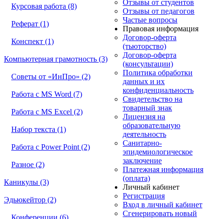
Отзывы от студентов
Курсовая работа (8)
Отзывы от педагогов
Частые вопросы
Реферат (1)
Правовая информация
Договор-оферта
Конспект (1)
(тьюторство)
Договор-оферта
Компьютерная грамотность (3)
(консультации)
Политика обработки
Советы от «ИнПро» (2)
данных и их
конфиденциальность
Работа с MS Word (7)
Свидетельство на
товарный знак
Работа с MS Excel (2)
Лицензия на
образовательную
Набор текста (1)
деятельность
Санитарно-
Работа с Power Point (2)
эпидемиологическое
заключение
Разное (2)
Платежная информация
(оплата)
Каникулы (3)
Личный кабинет
Регистрация
Эдьюкейтор (2)
Вход в личный кабинет
Сгенерировать новый
Конференции (6)