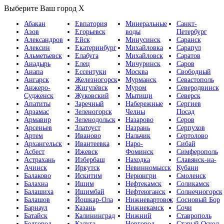
Выберите Ваш город
X
Абакан
Евпатория
Минеральные
Санкт-
Азов
Егорьевск
воды
Петербург
Александров
Ейск
Минусинск
Саранск
Алексин
Екатеринбург
Михайловка
Сарапул
Альметьевск
Елабуга
Михайловск
Саратов
Анадырь
Елец
Мичуринск
Саров
Анапа
Ессентуки
Москва
Свободный
Ангарск
Железногорск
Мурманск
Севастополь
Анжеро-
Жигулёвск
Муром
Северодвинск
Судженск
Жуковский
Мытищи
Северск
Апатиты
Заречный
Набережные
Сергиев
Арзамас
Зеленогорск
Челны
Посад
Армавир
Зеленодольск
Назарово
Серов
Арсеньев
Златоуст
Назрань
Серпухов
Артем
Иваново
Нальчик
Сертолово
Архангельск
Ивантеевка
Наро-
Сибай
Асбест
Ижевск
Фоминск
Симферополь
Астрахань
Избербаш
Находка
Славянск-на-
Ачинск
Иркутск
Невинномысск
Кубани
Балаково
Искитим
Нерюнгри
Смоленск
Балахна
Ишим
Нефтекамск
Соликамск
Балашиха
Ишимбай
Нефтеюганск
Солнечногорск
Балашов
Йошкар-Ола
Нижневартовск
Сосновый Бор
Барнаул
Казань
Нижнекамск
Сочи
Батайск
Калининград
Нижний
Ставрополь
Белгород
Калуга
Новгород
Старый Оскол