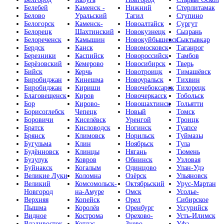
Белебей
Каменск -
Нижний
Стерлитамак
Белово
Уральский
Тагил
Ступино
Белогорск
Каменск-
Новоалтайск
Сургут
Белорецк
Шахтинский
Новокузнецк
Сызрань
Белореченск
Камышин
Новокуйбышевск
Сыктывкар
Бердск
Канск
Новомосковск
Таганрог
Березники
Каспийск
Новороссийск
Тамбов
Берёзовский
Кемерово
Новосибирск
Тверь
Бийск
Керчь
Новотроицк
Тимашёвск
Биробиджан
Кинешма
Новоуральск
Тихвин
Биробиджан
Кириши
Новочебоксарск
Тихорецк
Благовещенск
Киров
Новочеркасск
Тобольск
Бор
Кирово-
Новошахтинск
Тольятти
Борисоглебск
Чепецк
Новый
Томск
Боровичи
Киселёвск
Уренгой
Троицк
Братск
Кисловодск
Ногинск
Туапсе
Брянск
Климовск
Норильск
Туймазы
Бугульма
Клин
Ноябрьск
Тула
Будённовск
Клинцы
Нягань
Тюмень
Бузулук
Ковров
Обнинск
Узловая
Буйнакск
Когалым
Одинцово
Улан-Удэ
Великие Луки
Коломна
Озёрск
Ульяновск
Великий
Комсомольск-
Октябрьский
Урус-Мартан
Новгород
на-Амуре
Омск
Усолье-
Верхняя
Копейск
Орел
Сибирское
Пышма
Королёв
Оренбург
Уссурийск
Видное
Кострома
Орехово-
Усть-Илимск
Владивосток
Котлас
Зуево
Уфа