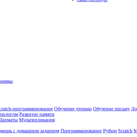
граммы
cratch-программирование
Обучение чтению
Обучение письму
Ло
ихологом
Развитие памяти
Шахматы
Мультипликация
мощь с домашним заданием
Программирование
Python
Scratch
М