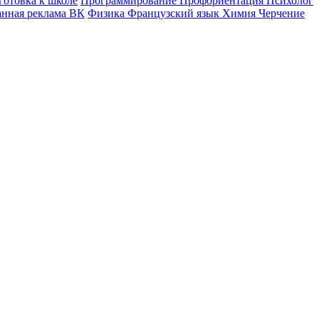
готовка к школе
Программирование
Профориентация
Психолог
анная реклама ВК
Физика
Французский язык
Химия
Черчение