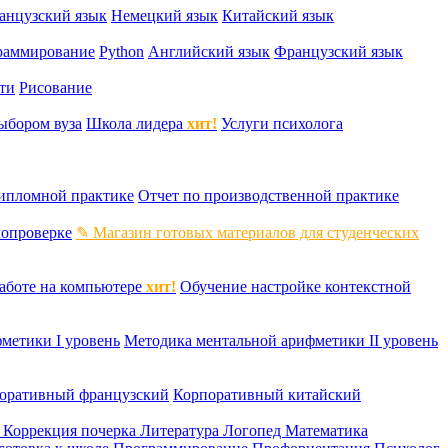
анцузский язык
Немецкий язык
Китайский язык
раммирование
Python
Английский язык
Французский язык
ти
Рисование
ыбором вуза
Школа лидера
хит!
Услуги психолога
дипломной практике
Отчет по производственной практике
мопроверке
✎ Магазин готовых материалов для студенческих
аботе на компьютере
хит!
Обучение настройке контекстной
метики I уровень
Методика ментальной арифметики II уровень
оративный французский
Корпоративный китайский
к
Коррекция почерка
Литература
Логопед
Математика