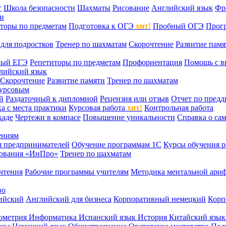
г
Школа безопасности
Шахматы
Рисование
Английский язык
Фр
ти
торы по предметам
Подготовка к ОГЭ
хит!
Пробный ОГЭ
Прог
для подростков
Тренер по шахматам
Скорочтение
Развитие памя
ный ЕГЭ
Репетиторы по предметам
Профориентация
Помощь с в
лийский язык
Скорочтение
Развитие памяти
Тренер по шахматам
курсовым
й
Раздаточный к дипломной
Рецензия или отзыв
Отчет по пред
а с места практики
Курсовая работа
хит!
Контрольная работа
каде
Чертежи в компасе
Повышение уникальности
Справка о са
ениям
я предпринимателей
Обучение программам 1С
Курсы обучения р
сования «ИнПро»
Тренер по шахматам
чтения
Рабочие программы учителям
Методика ментальной ариф
во
ийский
Английский для бизнеса
Корпоративный немецкий
Корп
ометрия
Информатика
Испанский язык
История
Китайский язы