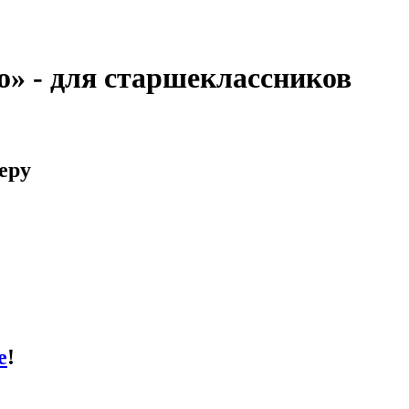
о» - для старшеклассников
еру
е
!