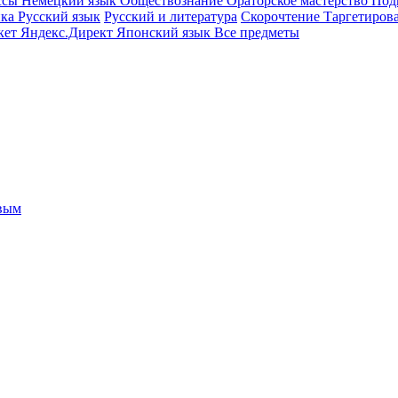
ссы
Немецкий язык
Обществознание
Ораторское мастерство
Под
ика
Русский язык
Русский и литература
Скорочтение
Таргетиров
кет
Яндекс.Директ
Японский язык
Все предметы
овым