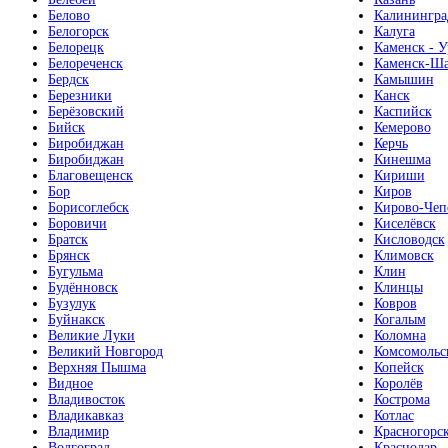
Белово
Калинингра
Белогорск
Калуга
Белорецк
Каменск - У
Белореченск
Каменск-Ша
Бердск
Камышин
Березники
Канск
Берёзовский
Каспийск
Бийск
Кемерово
Биробиджан
Керчь
Биробиджан
Кинешма
Благовещенск
Кириши
Бор
Киров
Борисоглебск
Кирово-Чеп
Боровичи
Киселёвск
Братск
Кисловодск
Брянск
Климовск
Бугульма
Клин
Будённовск
Клинцы
Бузулук
Ковров
Буйнакск
Когалым
Великие Луки
Коломна
Великий Новгород
Комсомольс
Верхняя Пышма
Копейск
Видное
Королёв
Владивосток
Кострома
Владикавказ
Котлас
Владимир
Красногорс
Волгоград
Краснодар