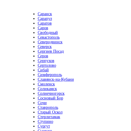
Саранск
Сарапул
Саратов
Саров
Свободный
Севастополь
Северодвинск
Северск
Сергиев Посад
Серов
Серпухов
Сертолово
Сибай
Симферополь
Славянск-на-Кубани
Смоленск
Соликамск
Солнечногорск
Сосновый Бор
Сочи
Ставрополь
Старый Оскол
Стерлитамак
Ступино
Сургут
Сызрань