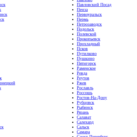
нск
Павловский Посад
к
Пенза
инск
Первоуральск
ск
Пермь
Петрозаводск
Подольск
Полевской
Прокопьевск
Прохладный
Псков
Путилково
Пушкино
Пятигорск
Раменское
Ревда
к
Реутов
знецкий
Ржев
к
Рославль
Россошь
Ростов-На-Дону
Рубцовск
Рыбинск
Рязань
Салават
Салехард
ск
Сальск
Самара
Санкт-Петербург