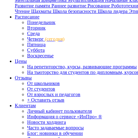
Ментальная арифметика
Мультипликация
Начальные кла
Развитие памяти
Раннее развитие
Рисование
Робототехн
Чтение
Шахматы
Школа безопасности
Школа лидера
Эти
Расписание
Понедельник
Вторник
Среда
Четверг
(сегодня)
Пятница
Суббота
Воскресенье
Цены
На репетиторство, курсы, развивающие программы
На тьюторство для студентов по дипломным, курс
Отзывы
От школьников
От студентов
От взрослых и педагогов
+ Оставить отзыв
Клиентам
Личный кабинет пользователя
Информация о сервисе «ИнПро» ®
Новости холдинга
Часто задаваемые вопросы
Блог: новинки в обучении