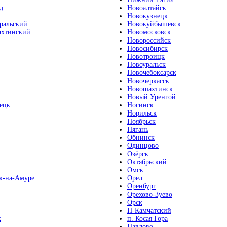
д
Новоалтайск
Новокузнецк
ральский
Новокуйбышевск
хтинский
Новомосковск
Новороссийск
Новосибирск
Новотроицк
Новоуральск
Новочебоксарск
Новочеркасск
Новошахтинск
Новый Уренгой
ецк
Ногинск
Норильск
Ноябрьск
Нягань
Обнинск
Одинцово
Озёрск
Октябрьский
Омск
к-на-Амуре
Орел
Оренбург
Орехово-Зуево
Орск
П-Камчатский
к
п. Косая Гора
Павлово