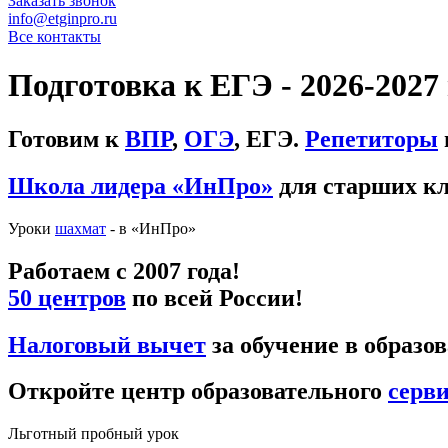
Заказать звонок
info@etginpro.ru
Все контакты
Подготовка к ЕГЭ - 2026-202
Готовим к
ВПР
,
ОГЭ
, ЕГЭ.
Репетиторы
Школа лидера «ИнПро»
для старших кл
Уроки
шахмат
- в «ИнПро»
Работаем с 2007 года!
50 центров
по всей России!
Налоговый вычет
за обучение в образо
Откройте центр образовательного
серв
Льготный пробный урок