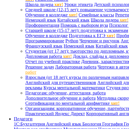
Школа лидера
хит!
Уроки этикета
Детский психоло
Средней школе (12-15 лет): повышение успеваемос
Обучение в колледже
хит!
Семейные классы
Репети
Немецкий язык
Китайский язык
Школа лидера
хит!
Профориентация
Помощь с выбором вуза
Психолог 
Старшей школе (15-17 лет): подготовка к экзаменам
Обучение в колледже
Подготовка к ЕГЭ
хит!
Проб
Программирование
Python
Черчение и рисунок
Анг
Французский язык
Немецкий язык
Китайский язык
Студентам (от 17 лет): тьюторство по дипломным, 
Дипломная работа
хит!
Доклад, слайды к дипломно
Отчет по учебной практике
Дневник, характеристик
Решение задач
Лабораторная работа
Чертежи в авто
работ
Взрослым (от 18 лет): курсы по различным направл
Английский для путешественников
Английский дл
рекламы
Курсы ментальной математики
Студия ри
Педагогам: обучение, аттестация, работа
Дополнительное обучение и работа
Методика скоро
Сертификация по ментальной арифметике
хит!
Организациям: корпоративное обучение, партнёрст
Практический Яндекс Директ
Корпоративный англ
Педагоги
1С:Бухгалтерия
Английский язык
Биология
География
Ге