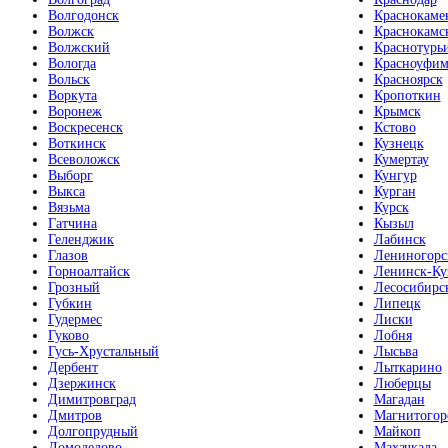
Волгодонск
Краснокаме
Волжск
Краснокамс
Волжский
Краснотурь
Вологда
Красноуфим
Вольск
Красноярск
Воркута
Кропоткин
Воронеж
Крымск
Воскресенск
Кстово
Воткинск
Кузнецк
Всеволожск
Кумертау
Выборг
Кунгур
Выкса
Курган
Вязьма
Курск
Гатчина
Кызыл
Геленджик
Лабинск
Глазов
Лениногорс
Горноалтайск
Ленинск-Ку
Грозный
Лесосибирс
Губкин
Липецк
Гудермес
Лиски
Гуково
Лобня
Гусь-Хрустальный
Лысьва
Дербент
Лыткарино
Дзержинск
Люберцы
Димитровград
Магадан
Дмитров
Магнитогор
Долгопрудный
Майкоп
Домодедово
Махачкала