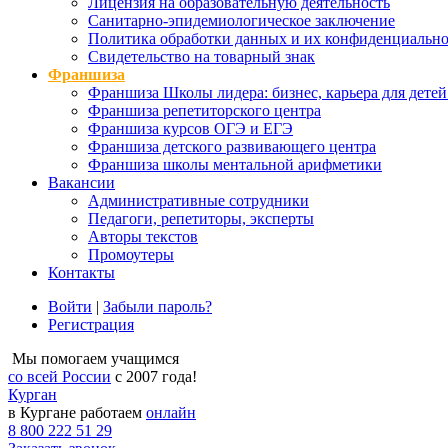
Лицензия на образовательную деятельность
Санитарно-эпидемиологическое заключение
Политика обработки данных и их конфиденциально
Свидетельство на товарный знак
Франшиза
Франшиза Школы лидера: бизнес, карьера для детей
Франшиза репетиторского центра
Франшиза курсов ОГЭ и ЕГЭ
Франшиза детского развивающего центра
Франшиза школы ментальной арифметики
Вакансии
Административные сотрудники
Педагоги, репетиторы, эксперты
Авторы текстов
Промоутеры
Контакты
Войти
|
Забыли пароль?
Регистрация
Мы помогаем учащимся
со всей России
с 2007 года!
Курган
в Кургане работаем
онлайн
8 800 222 51 29