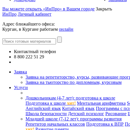
Вы можете открыть «ИнПро» в Вашем городе
Закрыть
ИнПро
Личный кабинет
Адрес ближайшего офиса:
Курган, в Кургане работаем
онлайн
Контактный телефон
8 800 222 51 29
Все контакты
Заявка
Заявка на репетиторство, курсы, развивающие про
Заявка на тьюторство по дипломным, курсовым
Услуги
Дошкольникам (4-7 лет): подготовка к школе
Подготовка к школе
хит!
Ментальная арифметика
S
Английский язык
Китайский язык
Программы с пс
Школа безопасности
Детский психолог
Рисование
Младшей школе (7-12 лет): программы развития
Репетитор начальных классов
Подготовка к ВПР
По
хит!
Развитие памяти