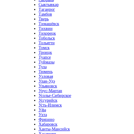
Сыктывкар
Таганрог
Тамбов
Тверь
Тимашёвск
Тихвин
Тихорецк
Тобольск
Тольятти
Томск
Троицк
Туапсе
Туймазы
Тула
Тюмень
Узловая
Улан-Удэ
Ульяновск
Урус-Мартан
Усолье-Сибирское
Уссурийск
Усть-Илимск
Уфа
Ухта
Фрязино
Хабаровск
Ханты-Мансийск
Хасавюрт