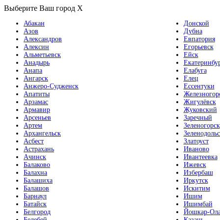
Выберите Ваш город
X
Абакан
Донской
Азов
Дубна
Александров
Евпатория
Алексин
Егорьевск
Альметьевск
Ейск
Анадырь
Екатеринбу
Анапа
Елабуга
Ангарск
Елец
Анжеро-Судженск
Ессентуки
Апатиты
Железногор
Арзамас
Жигулёвск
Армавир
Жуковский
Арсеньев
Заречный
Артем
Зеленогорск
Архангельск
Зеленодольс
Асбест
Златоуст
Астрахань
Иваново
Ачинск
Ивантеевка
Балаково
Ижевск
Балахна
Избербаш
Балашиха
Иркутск
Балашов
Искитим
Барнаул
Ишим
Батайск
Ишимбай
Белгород
Йошкар-Ол
Белебей
Казань