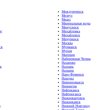
Междуреченск
Мелеуз
Миасс
Минеральные воды
Минусинск
рг
Михайловка
Михайловск
Мичуринск
Москва
ск
Мурманск
Муром
Мытищи
Набережные Челны
Назарово
к
Назрань
Нальчик
Наро-Фоминск
Находка
Невинномысск
Нерюнгри
Нефтекамск
Нефтеюганск
Нижневартовск
Нижнекамск
а
Нижний Новгород
Нижний Тагил