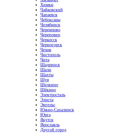
Химки
Чайковский
Чапаевск
Чебоксары
Челябинск
Черемхово
Череповец
Черкесск
Черногорск
Чехов
Чистополь
Чита
Шадринск
Шали
Шахты
Шуя
Щелкино
Щёкино
Электросталь
Элиста
Энгельс
Южно-Сахалинск
Юрга
Якутск
Ярославль
Другой город