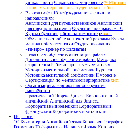
уникальности
Справка о самопроверке
✎ Магазин
готовых материалов для студенческих работ
Взрослым (от 18 лет): курсы по различным
направлениям
Английский для путешественников
Английский
для предпринимателей
Обучение программам 1С
Курсы обучения работе на компьютере
хит!
Обучение настройке контекстной рекламы
Курсы
ментальной математики
Студия рисования
«ИнПро»
Тренер по шахматам
Педагогам: обучение, аттестация, работа
Дополнительное обучение и работа
Методика
скорочтения
Рабочие программы учителям
Методика ментальной арифметики I уровень
Методика ментальной арифметики II уровень
Сертификация по ментальной арифметике
хит!
Организациям: корпоративное обучение,
партнёрство
Практический Яндекс Директ
Корпоративный
английский
Английский для бизнеса
Корпоративный немецкий
Корпоративный
французский
Корпоративный китайский
Педагоги
1С:Бухгалтерия
Английский язык
Биология
География
Геометрия
Информатика
Испанский язык
История