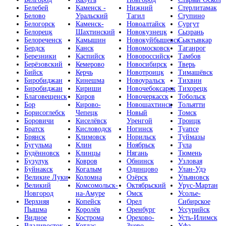
Белебей
Каменск -
Нижний
Стерлитамак
Белово
Уральский
Тагил
Ступино
Белогорск
Каменск-
Новоалтайск
Сургут
Белорецк
Шахтинский
Новокузнецк
Сызрань
Белореченск
Камышин
Новокуйбышевск
Сыктывкар
Бердск
Канск
Новомосковск
Таганрог
Березники
Каспийск
Новороссийск
Тамбов
Берёзовский
Кемерово
Новосибирск
Тверь
Бийск
Керчь
Новотроицк
Тимашёвск
Биробиджан
Кинешма
Новоуральск
Тихвин
Биробиджан
Кириши
Новочебоксарск
Тихорецк
Благовещенск
Киров
Новочеркасск
Тобольск
Бор
Кирово-
Новошахтинск
Тольятти
Борисоглебск
Чепецк
Новый
Томск
Боровичи
Киселёвск
Уренгой
Троицк
Братск
Кисловодск
Ногинск
Туапсе
Брянск
Климовск
Норильск
Туймазы
Бугульма
Клин
Ноябрьск
Тула
Будённовск
Клинцы
Нягань
Тюмень
Бузулук
Ковров
Обнинск
Узловая
Буйнакск
Когалым
Одинцово
Улан-Удэ
Великие Луки
Коломна
Озёрск
Ульяновск
Великий
Комсомольск-
Октябрьский
Урус-Мартан
Новгород
на-Амуре
Омск
Усолье-
Верхняя
Копейск
Орел
Сибирское
Пышма
Королёв
Оренбург
Уссурийск
Видное
Кострома
Орехово-
Усть-Илимск
Владивосток
Котлас
Зуево
Уфа