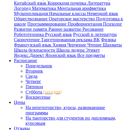
Китайский язык
Коррекция почерка
Литература
Логопед
Математика
Ментальная арифметика
Мультипликация
Начальные классы
Немецкий язык
Обществознание
Ораторское мастерство
Подготовка к
школе
Программирование
Профориентация
Психолог
Развитие памяти
Раннее развитие
Рисование
Робототехника
Русский язык
Русский и литература
Скорочтение
Таргетированная реклама ВК
Физика
Французский язык
Химия
Черчение
Чтение
Шахматы
Школа безопасности
Школа лидера
Этикет
Яндекс.Директ
Японский язык
Все предметы
Расписание
Понедельник
Вторник
Среда
Четверг
Пятница
Суббота
(сегодня)
Воскресенье
Цены
На репетиторство, курсы, развивающие
программы
На тьюторство для студентов по дипломным,
курсовым
Отзывы