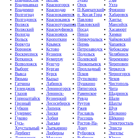
Владикавказ
Красногорск
Орск
Ухта
Владимир
Краснодар
П-Камчатский
Фрязино
Волгоград
Краснокаменск
п. Косая Гора
Хабаровск
Волгодонск
Краснокамск
Павлово
Ханты-
Волжск
Краснотурьинск
Павловский
Мансийск
Волжский
Красноуфимск
Посад
Хасавюрт
Вологда
Красноярск
Пенза
Химки
Вольск
Кропоткин
Первоуральск
Чайковский
Воркута
Крымск
Пермь
Чапаевск
Воронеж
Кстово
Петрозаводск
Чебоксары
Воскресенск
Кузнецк
Подольск
Челябинск
Воткинск
Кумертау
Полевской
Черемхово
Всеволожск
Кунгур
Прокопьевск
Череповец
Выборг
Курган
Прохладный
Черкесск
Выкса
Курск
Псков
Черногорск
Вязьма
Кызыл
Путилково
Чехов
Гатчина
Лабинск
Пушкино
Чистополь
Геленджик
Лениногорск
Пятигорск
Чита
Глазов
Ленинск-
Раменское
Шадринск
Горноалтайск
Кузнецкий
Ревда
Шали
Грозный
Лесосибирск
Реутов
Шахты
Губкин
Липецк
Ржев
Шуя
Гудермес
Лиски
Рославль
Щелкино
Гуково
Лобня
Россошь
Щёкино
Гусь-
Лысьва
Ростов-На-
Электросталь
Хрустальный
Лыткарино
Дону
Элиста
Дербент
Люберцы
Рубцовск
Энгельс
Дзержинск
Магадан
Рыбинск
Южно-