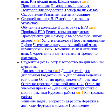
язык
Китайский язык
Школа лидера
хит!
Профориентация
Помощь с выбором вуза
Психолог для подростков
Тренер по шахматам
Скорочтение
Развитие памяти
Рисование
Старшей школе (15-17 лет): подготовка к
экзаменам
Обучение в колледже
Подготовка к ЕГЭ
хит!
Пробный ЕГЭ
Репетиторы по предметам
Профориентация
Помощь с выбором вуза
Школа
лидера
хит!
Услуги психолога
Программирование
Python
Черчение и рисунок
Английский язык
Французский язык
Немецкий язык
Китайский
язык
Скорочтение
Развитие памяти
Тренер по
шахматам
Студентам (от 17 лет): тьюторство по дипломным,
курсовым
Дипломная работа
хит!
Доклад, слайды к
дипломной
Раздаточный к дипломной
Рецензия
или отзыв
Отчет по преддипломной практике
Отчет по производственной практике
Отчет по
учебной практике
Дневник, характеристика с
места практики
Курсовая работа
хит!
Контрольная
работа
Решение задач
Лабораторная работа
Чертежи в
автокаде
Чертежи в компасе
Повышение