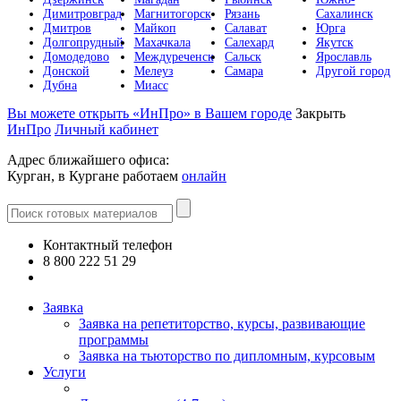
Димитровград
Магнитогорск
Рязань
Сахалинск
Дмитров
Майкоп
Салават
Юрга
Долгопрудный
Махачкала
Салехард
Якутск
Домодедово
Междуреченск
Сальск
Ярославль
Донской
Мелеуз
Самара
Другой город
Дубна
Миасс
Вы можете открыть «ИнПро» в Вашем городе
Закрыть
ИнПро
Личный кабинет
Адрес ближайшего офиса:
Курган, в Кургане работаем
онлайн
Контактный телефон
8 800 222 51 29
Все контакты
Заявка
Заявка на репетиторство, курсы, развивающие
программы
Заявка на тьюторство по дипломным, курсовым
Услуги