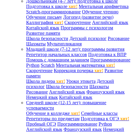
Дошкольникам (4-7 лет): подготовка к школе
Подготовка к школе
хит!
Ментальная арифметика
Scratch-программирование
Обучение чтению
Обучение письму
Логопед (развитие речи)
Каллиграфия
хит!
Скорочтение
Английский язык
Китайский язык
Программы с психологом
Развитие памяти
Школа безопасности
Детский психолог
Рисование
Шахматы
Мультипликация
Младшей школе (7-12 лет): программы развития
Репетитор начальных классов
Подготовка к ВПР
Помощь с домашним заданием
Программирование
Python
Scratch
Ментальная математика
хит!
Скорочтение
Коррекция почерка
хит!
Развитие
памяти
Школа лидера
хит!
Уроки этикета
Детский
психолог
Школа безопасности
Шахматы
Рисование
Английский язык
Французский язык
Немецкий язык
Китайский язык
Средней школе (12-15 лет): повышение
успеваемости
Обучение в колледже
хит!
Семейные классы
Репетиторы по предметам
Подготовка к ОГЭ
хит!
Пробный ОГЭ
Программирование
Python
Английский язык
Французский язык
Немецкий