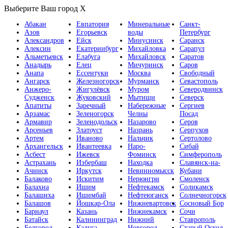
Выберите Ваш город
X
Абакан
Евпатория
Минеральные
Санкт-
Азов
Егорьевск
воды
Петербург
Александров
Ейск
Минусинск
Саранск
Алексин
Екатеринбург
Михайловка
Сарапул
Альметьевск
Елабуга
Михайловск
Саратов
Анадырь
Елец
Мичуринск
Саров
Анапа
Ессентуки
Москва
Свободный
Ангарск
Железногорск
Мурманск
Севастополь
Анжеро-
Жигулёвск
Муром
Северодвинск
Судженск
Жуковский
Мытищи
Северск
Апатиты
Заречный
Набережные
Сергиев
Арзамас
Зеленогорск
Челны
Посад
Армавир
Зеленодольск
Назарово
Серов
Арсеньев
Златоуст
Назрань
Серпухов
Артем
Иваново
Нальчик
Сертолово
Архангельск
Ивантеевка
Наро-
Сибай
Асбест
Ижевск
Фоминск
Симферополь
Астрахань
Избербаш
Находка
Славянск-на-
Ачинск
Иркутск
Невинномысск
Кубани
Балаково
Искитим
Нерюнгри
Смоленск
Балахна
Ишим
Нефтекамск
Соликамск
Балашиха
Ишимбай
Нефтеюганск
Солнечногорск
Балашов
Йошкар-Ола
Нижневартовск
Сосновый Бор
Барнаул
Казань
Нижнекамск
Сочи
Батайск
Калининград
Нижний
Ставрополь
Белгород
Калуга
Новгород
Старый Оскол